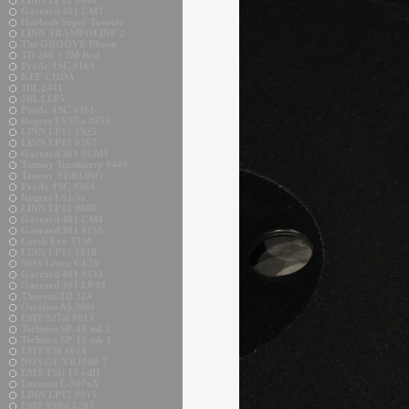
LINN LP12 #646
Garrard 401 CM3
Harbeth Super Tweeter
LINN TRAMPOLINE 2
The GROOVE Phono
TD 206 + 2M Red
ProAc 1SC #169
KEF CODA
JBL 2441
JBL LE85
ProAc 1SC #361
Rogers LS3/5a #356
LINN LP12 #925
LINN LP12 #367
Garrard 301 #CM5
Tannoy Turnburry #449
Tannoy STiRLiNG
ProAc 1SC #384
Rogers LS3/5a
LINN LP12 #808
Garrard 401 CM4
Garrard 301 #150
Creek Evo 5350
LINN LP12 #818
NOS Lenco GL59
Garrard 401 #433
Garrard 301 LP #1
Thorens TD 124
Ortofon AS 309i
EMT 927st #813
Technics SP-10 mk 2
Technics SP-10 mk 2
EMT 938 #624
NOS GE VR1000-7
EMT TSD 15 vdH
Luxman L-507uX
LINN LP12 #915
EMT 930st #203