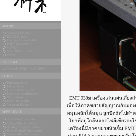
BRANDS
Western Electric
ELROG Tube
Cardas Audio Cable
EMT Tontechnik
VIV lab.
STUDER Pro CDP
vvans
FOR SALE
T-cap/R 47uF+47uF 500V
STORE
Emission Labs
Elrog Tubes
UD Shelf & Stand
Lowther Loudspeaker
Shun Mook
EMT 930st เครื่องเล่นแผ่นเสียงส
EMT Turntable
Western Electric
เพื่อให้ภาคขยายสัญญาณกับมอเตอร
REFERENCE
หมุนหลักให้หมุน ลูกบิดถัดไปสำห
RCA Vinyl Records
โยกที่อยู่ใกล้หลอดไฟสีเขียวจะ
Adjust Plus Software
AnalogMagik Software
เครื่องนี้มีภาคขยายหัวเข็ม EMT
Dino Digital Microscope
Wadia 861 CD Player
ก่อน RIAA และภาคขยายหลัก โดยมี