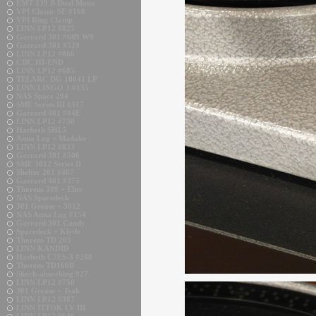
EMT 139 B Dual Mono
VPI Classic SE #168
VPI Ring Clamp
LINN LP12 #825
Garrard 301 #689 W9
Garrard 301 #529
LINN LP12 #866
CDC HI-END
LINN LP12 #685
TELARC DG 10041 LP
LINN LINGO 3 #135
NAS Space 294
SME Series III #317
Garrard 401 #04E
LINN LP12 #730
Harbeth SHL5
Anna Log + Madake
LINN LP12 #833
Garrard 301 #506
SME 3012 Series II
Shelter 201 #487
Garrard 401 #375
Thorens 309 + Elite
NAS Spacedeck
301 Grease + 3012
NAS Anna Log #154
Garrard 301 Candy
Spacedeck + Klyde
Thorens TD 203
LINN KANDID
Harbeth C7ES-3 #288
Thorens TD160B
Shock-absorbing 927
LINN LP12 #758
301 Grease + Teak
LINN LP12 #387
LINN ITTOK LV III