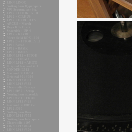
LINN LINGO
Nottingham Hyperspace
VPI Scoutmaster Sig.
LP12 + ITTOK LV III
LP12 + CIRKUS
LP12 + HERCULES
ARCUS + Morch
Rega RP6 Exact
Spacedek + UP-4
LP12 + KLYDE
Micro Seiki DDX-1000
LP12 B + ITTOK LV II
LP12 Boxed
LP12 + BASIK
LP12 + BASIK
LINN LP12 + ITTOK
LP12 + LINGO
LINN LP12 + AKITO
Original Garrard 401
SONDEK LP12
Garrard 301 #254
Original 301 #094
LINN LP12 #331
LINN LP12 #365
Clearaudio Concept
LP12 #057 + Setup
Nottingham Spacedek
LP12 #331 + EKOS
LINN LP12 #425
Garrard 301#094w5
LP12 #310
Nottingham Dais
LINN LP12 #555
Nottingham Interspace
Clearaudio #105
LINN LP12 #694
LINN LP12 #376