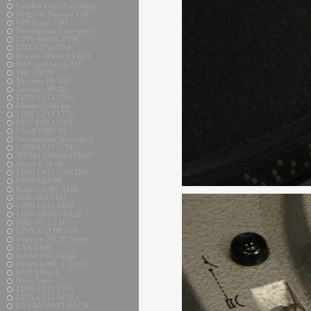
London Grey Cartridge
Original Thorens 124
VPI Scout #301
Nottingham Interspace
LINN BASIK #158
EMT 927st #706
Kuzma 4Point 14 inch
NAS Spacedeck 12"
JBL 2405H
Thorens TD 350
Technics SP-10
LINN LP12 #598
Plinius 2100i Int
LINN LP12 #776
EMT TSD 15SFL
Creek OBH 18
Nottingham Spacedeck
LINN AXIS #276
TD 203 PROMOTION
Lenco L 78 SE
LINN LP12 + AKITO
LINN KLYDE
Garrard 301 #216
SME 20/2 #131
LINN LP12 #805
LINN LINGO #122
SME 3012 S II
LINN KLYDE #68
Ortofon MC20 Super
EAR 834P
ProAc 1SC Maple
Ortofon MC-1 Turbo
EMT 139st b
Naim Uniti
LINN LP12 #545
LINN LP12 #870
LOVAN HI-FI RACK