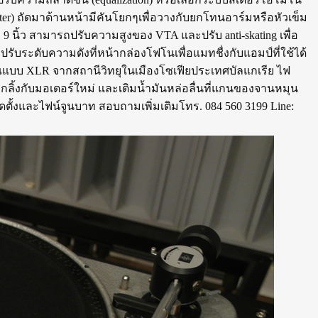
ilter) ถัดมาด้านหน้ามีคันโยกๆเพื่อวางกับยกโทนอาร์มหรือหัวเข็ม
 นิ้ว สามารถปรับความสูงของ VTA และปรับ anti-skating เพื่อ
ปรับระดับความดังที่หน้ากล่องโฟโนเพื่อแมทชื่งกับแอมป์ที่ใช้ได้
าณแบบ XLR จากสถานีวิทยุในเมืองโซเฟียประเทศบัลแกเรีย ไฟ
ิ้งกับมอเตอร์ใหม่ และเติมน้ำมันหล่อลื่นที่แกนของจานหมุน
ดตั้งและไฟน์จูนบาท สอบถามเพิ่มเติมโทร. 084 560 3199 Line: