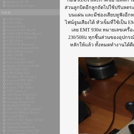
Dunlavy SC-IV
Duntech Sovereign
ส่วนลูกบิดอีกลูกถัดไปใช้ปรับลดระ
SOLD
บนแผ่น และมีช่องเสียบหูฟังอีก
EMT 930st
ไฟน์จูนเสียงได้ หัวเข็มที่ใช้เป็
EMT 930st
Garrard 401
เลย EMT 930st หมายเลขเครื่อ
Garrard 401 Boxed
50Hz EMT 930st Boxed
230/50Hz ทุกชิ้นส่วนของอุปกร
LINN LP12 Upgrade
EMT 930st
หลักให้แล้ว ทั้งหมดทำงานได้ดีเ
EMT 930 Restored
Restored Garrard 401
JBL S2800 Center
JBL 4343B
VPI Traveler
Garrard 301 #689
Restored Garrard 301
EMT 930 #261
EMT 930st #437
Technics SP-10 mk 2
Garrard 401 #085
EMT 927st #203
Lector ZOE Valve
VPI Classic 1
NAS Anna Log #153
Spacedeck + MC20
Antique Sound Lab
Harbeth P3ESR
JBL C56 (L101 Lancer)
Genesis Ribbon Driver
GamuT Phi 3
JBL UT-405 Super Tweet
Harbeth C7ES-3
Antique Sound Lab
Transparent Ultra Spk