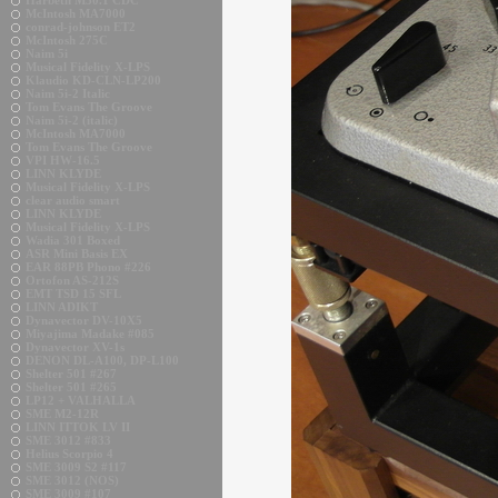
Harbeth M30.1 CDC
McIntosh MA7000
conrad-johnson ET2
McIntosh 275C
Naim 5i
Musical Fidelity X-LPS
Klaudio KD-CLN-LP200
Naim 5i-2 Italic
Tom Evans The Groove
Naim 5i-2 (italic)
McIntosh MA7000
Tom Evans The Groove
VPI HW-16.5
LINN KLYDE
Musical Fidelity X-LPS
clear audio smart
LINN KLYDE
Musical Fidelity X-LPS
Wadia 301 Boxed
ASR Mini Basis EX
EAR 88PB Phono #226
Ortofon AS-212S
EMT TSD 15 SFL
LINN ADIKT
Dynavector DV-10X5
Miyajima Madake #085
Dynavector XV-1s
DENON DL-A100, DP-L100
Shelter 501 #267
Shelter 501 #265
LP12 + VALHALLA
SME M2-12R
LINN ITTOK LV II
SME 3012 #833
Helius Scorpio 4
SME 3009 S2 #117
SME 3012 (NOS)
SME 3009 #107